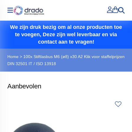
Zoeken
We zijn druk bezig om al onze producten toe
te voegen, Deze zijn wel leverbaar en via
contact aan te vragen!
Home
>
100x Stiftlasbus M6 (ø8) x30 A2 Klik voor staffelprijzen
DIN 32501 IT / ISO 13918
Aanbevolen