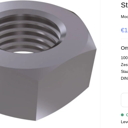
St
Mod
€1
Om
100
Zes
Staa
DIN
Lev