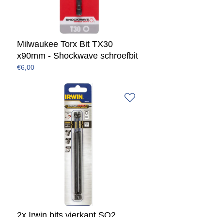
Milwaukee Torx Bit TX30
x90mm - Shockwave schroefbit
€6,00
2x Irwin bits vierkant SQ2