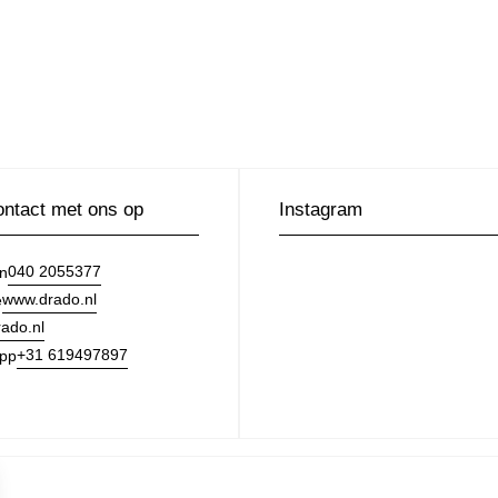
ntact met ons op
Instagram
040 2055377
on
www.drado.nl
e
ado.nl
+31 619497897
pp