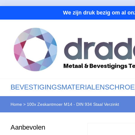
We zijn druk bezig om al on
BEVESTIGINGSMATERIALEN
SCHROE
Home
>
100x Zeskantmoer M14 - DIN 934 Staal Verzinkt
Aanbevolen