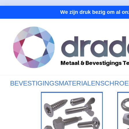
We zijn druk bezig om al on
BEVESTIGINGSMATERIALEN
SCHROE