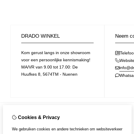
DRADO WINKEL
Neem co
Kom gerust langs in onze showroom
Telefo
voor een persoonlijke kennismaking!
Websit
MA/VR van 9.00 tot 17.00: De
info@dr
Huufkes 8, 5674TM - Nuenen
Whatsa
Cookies & Privacy
Informatie
Over ons
We gebruiken cookies en andere technieken om websiteverkeer