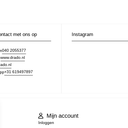
ntact met ons op
Instagram
040 2055377
on
www.drado.nl
e
ado.nl
+31 619497897
pp
Mijn account
Inloggen