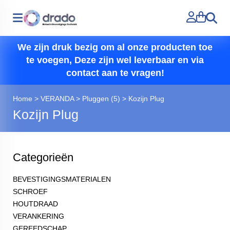
Zoeken
We zijn druk bezig om al onze producten toe
te voegen, Deze zijn wel leverbaar en via
contact aan te vragen!
Home
>
VERANDA
>
Pluggen (5)
>
Kozijn Plug
Kozijn Plug
Categorieën
BEVESTIGINGSMATERIALEN
SCHROEF
HOUTDRAAD
VERANKERING
GEREEDSCHAP