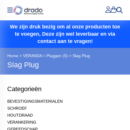
Zoeken
We zijn druk bezig om al onze producten toe
te voegen, Deze zijn wel leverbaar en via
contact aan te vragen!
Home
>
VERANDA
>
Pluggen (5)
>
Slag Plug
Slag Plug
Categorieën
BEVESTIGINGSMATERIALEN
SCHROEF
HOUTDRAAD
VERANKERING
GEREEDSCHAP