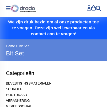
Zoeken
We zijn druk bezig om al onze producten toe
te voegen, Deze zijn wel leverbaar en via
contact aan te vragen!
Home
>
Bit Set
Bit Set
Categorieën
BEVESTIGINGSMATERIALEN
SCHROEF
HOUTDRAAD
VERANKERING
GEREEDSCHAP