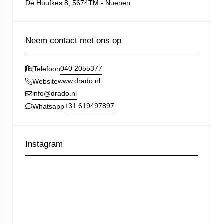
De Huufkes 8, 5674TM - Nuenen
Neem contact met ons op
040 2055377
Telefoon
www.drado.nl
Website
info@drado.nl
+31 619497897
Whatsapp
Instagram