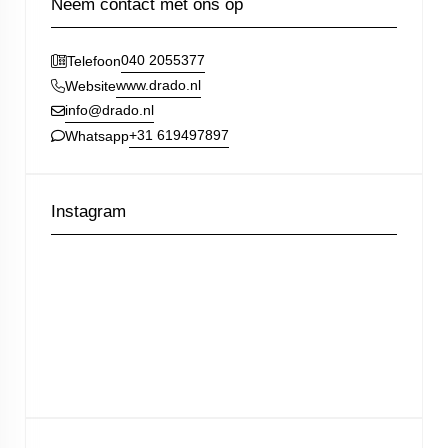
Neem contact met ons op
040 2055377
Telefoon
www.drado.nl
Website
info@drado.nl
+31 619497897
Whatsapp
Instagram