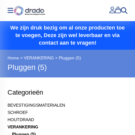
Zoeken
We zijn druk bezig om al onze producten toe
te voegen, Deze zijn wel leverbaar en via
contact aan te vragen!
Home
>
VERANKERING
>
Pluggen (5)
Pluggen (5)
Categorieën
BEVESTIGINGSMATERIALEN
SCHROEF
HOUTDRAAD
VERANKERING
Pluggen (5)