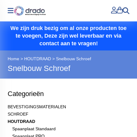
Zoeken
We zijn druk bezig om al onze producten toe
te voegen, Deze zijn wel leverbaar en via
contact aan te vragen!
Home
>
HOUTDRAAD
>
Snelbouw Schroef
Snelbouw Schroef
Categorieën
BEVESTIGINGSMATERIALEN
SCHROEF
HOUTDRAAD
Spaanplaat Standaard
Spaanplaat PRO