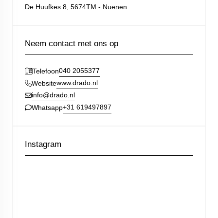
De Huufkes 8, 5674TM - Nuenen
Neem contact met ons op
040 2055377
Telefoon
www.drado.nl
Website
info@drado.nl
+31 619497897
Whatsapp
Instagram