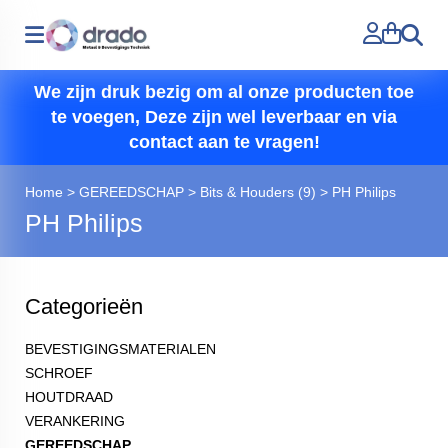
Zoeken
We zijn druk bezig om al onze producten toe
te voegen, Deze zijn wel leverbaar en via
contact aan te vragen!
Home
>
GEREEDSCHAP
>
Bits & Houders (9)
>
PH Philips
PH Philips
Categorieën
BEVESTIGINGSMATERIALEN
SCHROEF
HOUTDRAAD
VERANKERING
GEREEDSCHAP