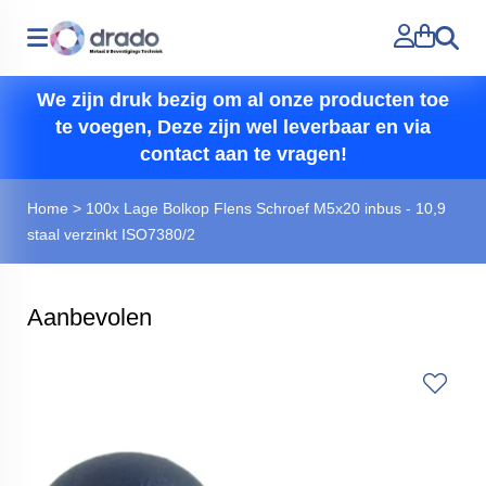
Zoeken
We zijn druk bezig om al onze producten toe
te voegen, Deze zijn wel leverbaar en via
contact aan te vragen!
Home
>
100x Lage Bolkop Flens Schroef M5x20 inbus - 10,9
staal verzinkt ISO7380/2
Aanbevolen