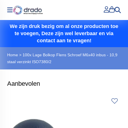
Zoeken
We zijn druk bezig om al onze producten toe
te voegen, Deze zijn wel leverbaar en via
contact aan te vragen!
Home
>
100x Lage Bolkop Flens Schroef M6x40 inbus - 10,9
staal verzinkt ISO7380/2
Aanbevolen