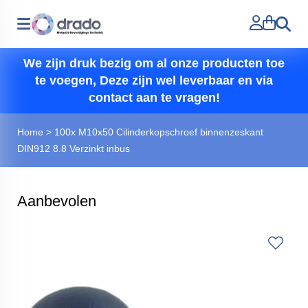
Zoeken
We zijn druk bezig om al onze producten toe
te voegen, Deze zijn wel leverbaar en via
contact aan te vragen!
Home
>
100x M10x50 Cilinderkopschroef binnenzeskant
DIN912 8.8 Verzinkt inbus
Aanbevolen