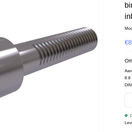
bi
in
Mod
€8
Om
Aan
8.8 
DIN
Lev