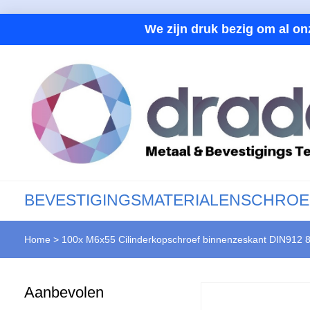
We zijn druk bezig om al on
BEVESTIGINGSMATERIALEN
SCHROE
Home
>
100x M6x55 Cilinderkopschroef binnenzeskant DIN912 8.
Aanbevolen