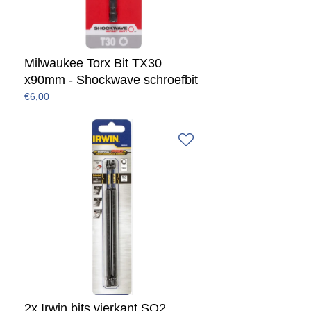
Milwaukee Torx Bit TX30
x90mm - Shockwave schroefbit
€6,00
2x Irwin bits vierkant SQ2