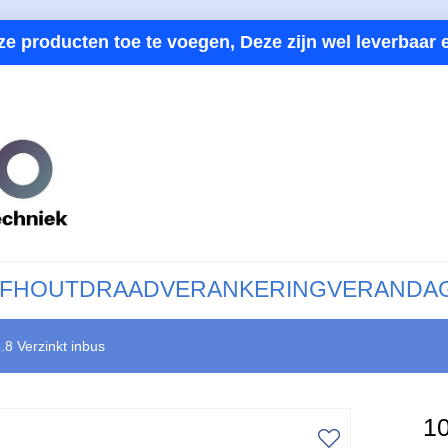
ze producten toe te voegen, Deze zijn wel leverbaar e
F
HOUTDRAAD
VERANKERING
VERANDA
8 Verzinkt inbus
10