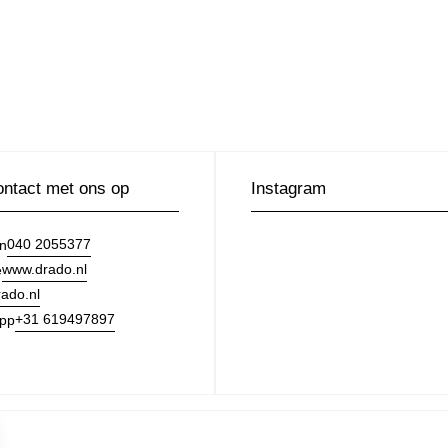
ntact met ons op
Instagram
040 2055377
on
www.drado.nl
e
ado.nl
+31 619497897
pp