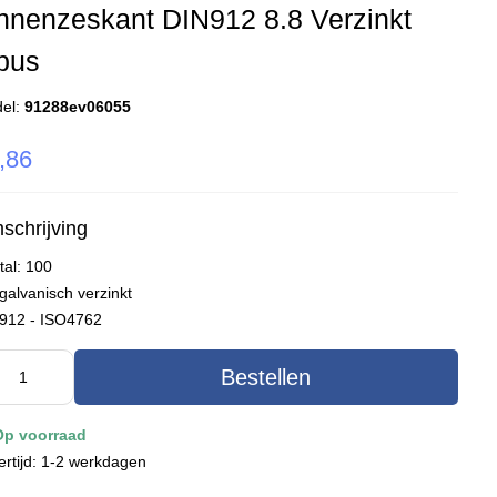
nnenzeskant DIN912 8.8 Verzinkt
bus
el:
91288ev06055
,86
schrijving
tal: 100
galvanisch verzinkt
912 - ISO4762
Bestellen
Op voorraad
ertijd: 1-2 werkdagen