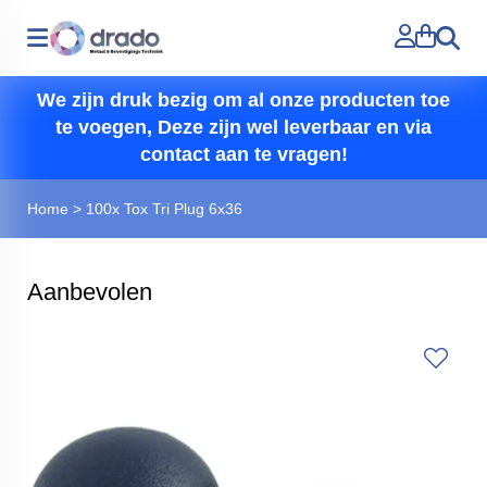
Zoeken
We zijn druk bezig om al onze producten toe
te voegen, Deze zijn wel leverbaar en via
contact aan te vragen!
Home
>
100x Tox Tri Plug 6x36
Aanbevolen