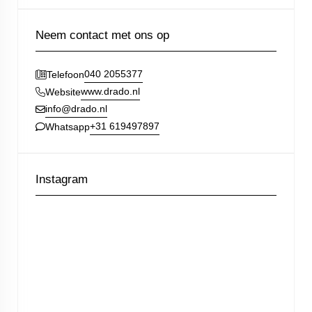
Neem contact met ons op
040 2055377
Telefoon
www.drado.nl
Website
info@drado.nl
+31 619497897
Whatsapp
Instagram