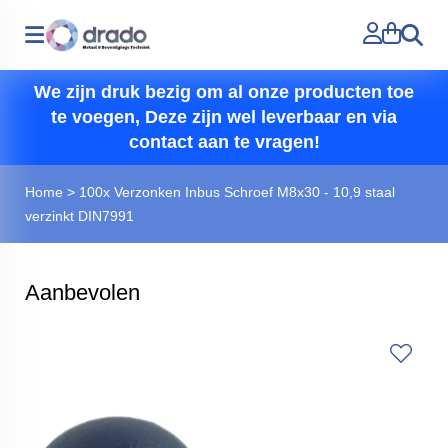
Zoeken
We zijn druk bezig om al onze producten toe
te voegen, Deze zijn wel leverbaar en via
contact aan te vragen!
Home
>
100x Verzonken Inbus Schroef M8x30 - 10,9 staal
verzinkt DIN7991
Aanbevolen