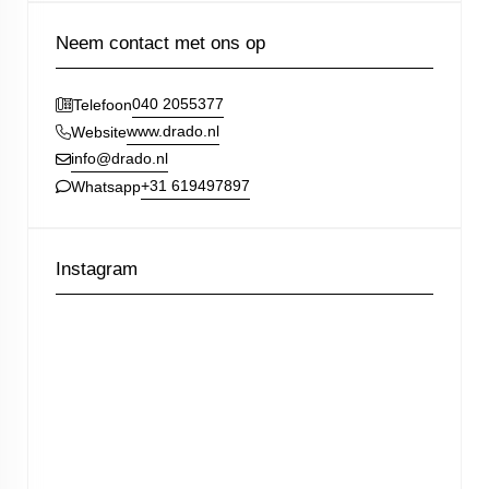
Neem contact met ons op
040 2055377
Telefoon
www.drado.nl
Website
info@drado.nl
+31 619497897
Whatsapp
Instagram