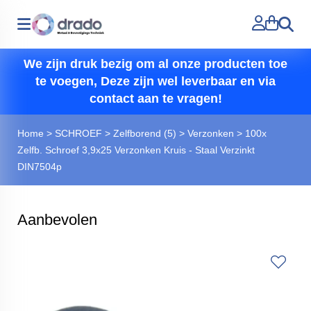
Zoeken
We zijn druk bezig om al onze producten toe
te voegen, Deze zijn wel leverbaar en via
contact aan te vragen!
Home
>
SCHROEF
>
Zelfborend (5)
>
Verzonken
>
100x
Zelfb. Schroef 3,9x25 Verzonken Kruis - Staal Verzinkt
DIN7504p
Aanbevolen