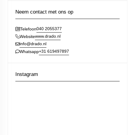
Neem contact met ons op
040 2055377
Telefoon
www.drado.nl
Website
info@drado.nl
+31 619497897
Whatsapp
Instagram