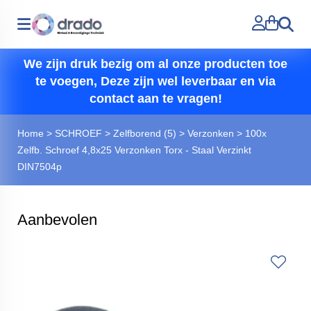
Zoeken
We zijn druk bezig om al onze producten toe
te voegen, Deze zijn wel leverbaar en via
contact aan te vragen!
Home
>
SCHROEF
>
Zelfborend (5)
>
Verzonken
>
100x
Zelfb. Schroef 4,8x25 Verzonken Torx - Staal Verzinkt
DIN7504p
Aanbevolen