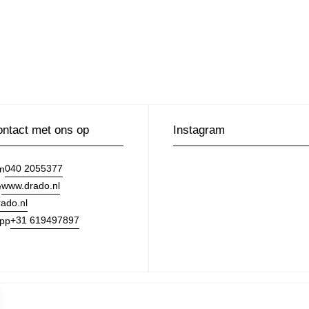
ntact met ons op
Instagram
040 2055377
on
www.drado.nl
e
ado.nl
+31 619497897
pp