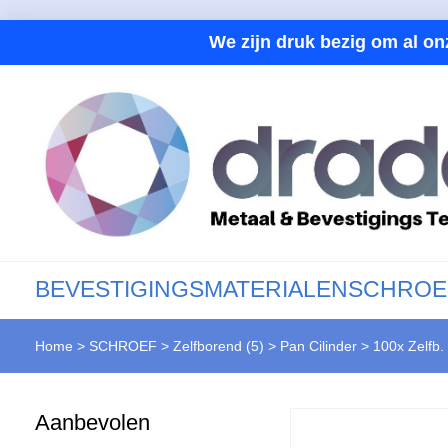
We zijn druk bezig om al on
BEVESTIGINGSMATERIALEN
SCHROE
Home
>
SCHROEF
>
Zelfborend (5)
>
Pan Cilinder
>
100x Zelfb.
Aanbevolen