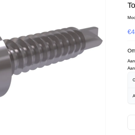
To
Mod
€4
Om
Aa
Aan
G
A