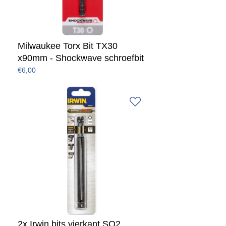
Milwaukee Torx Bit TX30
x90mm - Shockwave schroefbit
€6,00
2x Irwin bits vierkant SQ2