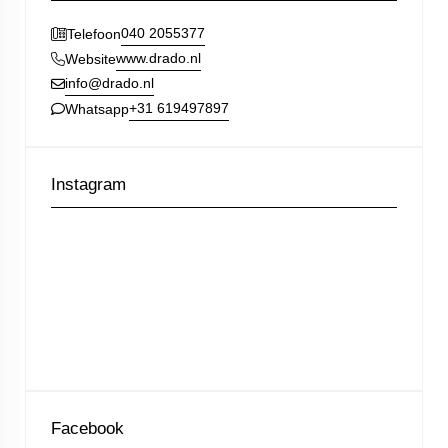
040 2055377
Telefoon
www.drado.nl
Website
info@drado.nl
+31 619497897
Whatsapp
Instagram
Facebook