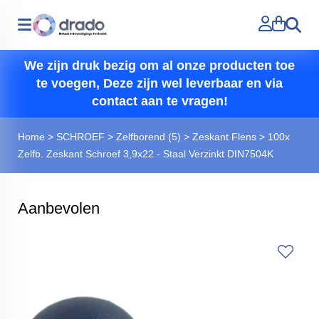
Zoeken
We zijn druk bezig om al onze producten toe
te voegen, Deze zijn wel leverbaar en via
contact aan te vragen!
Home
>
SCHROEF
>
Zelfborend (5)
>
Zeskant Flens
>
100x
Zelfb. Zeskant Schroef 3,9x22 - Staal Verzinkt DIN7504K
Aanbevolen