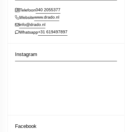
040 2055377
Telefoon
www.drado.nl
Website
info@drado.nl
+31 619497897
Whatsapp
Instagram
Facebook