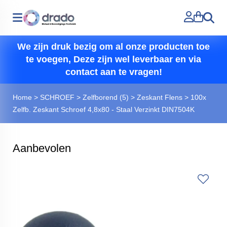
Zoeken
We zijn druk bezig om al onze producten toe
te voegen, Deze zijn wel leverbaar en via
contact aan te vragen!
Home
>
SCHROEF
>
Zelfborend (5)
>
Zeskant Flens
>
100x
Zelfb. Zeskant Schroef 4,8x80 - Staal Verzinkt DIN7504K
Aanbevolen