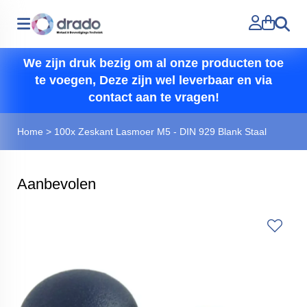
Zoeken
We zijn druk bezig om al onze producten toe
te voegen, Deze zijn wel leverbaar en via
contact aan te vragen!
Home
>
100x Zeskant Lasmoer M5 - DIN 929 Blank Staal
Aanbevolen