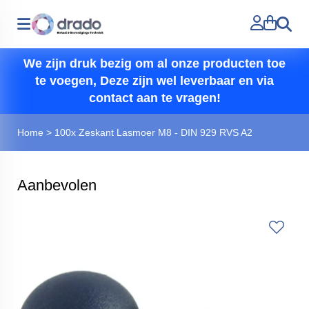
Zoeken
We zijn druk bezig om al onze producten toe
te voegen, Deze zijn wel leverbaar en via
contact aan te vragen!
Home
>
100x Zeskant Lasmoer M8 - DIN 929 RVS A2
Aanbevolen