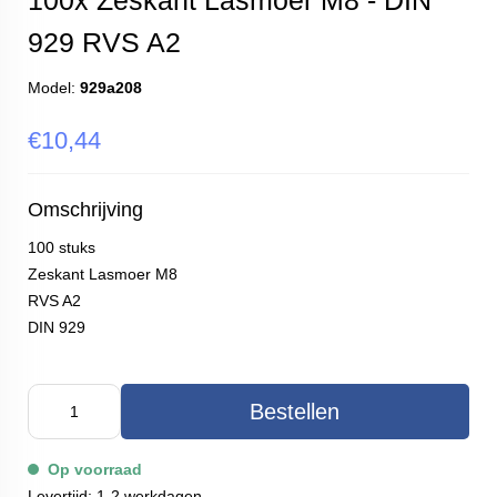
100x Zeskant Lasmoer M8 - DIN
929 RVS A2
Model:
929a208
€10,44
Omschrijving
100 stuks
Zeskant Lasmoer M8
RVS A2
DIN 929
Bestellen
Op voorraad
Levertijd: 1-2 werkdagen