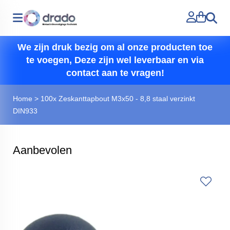
Zoeken
We zijn druk bezig om al onze producten toe
te voegen, Deze zijn wel leverbaar en via
contact aan te vragen!
Home
>
100x Zeskanttapbout M3x50 - 8,8 staal verzinkt
DIN933
Aanbevolen