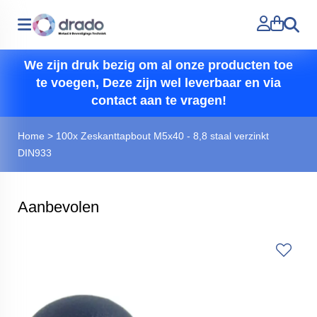
Zoeken
We zijn druk bezig om al onze producten toe
te voegen, Deze zijn wel leverbaar en via
contact aan te vragen!
Home
>
100x Zeskanttapbout M5x40 - 8,8 staal verzinkt
DIN933
Aanbevolen