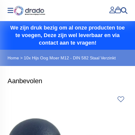
Zoeken
We zijn druk bezig om al onze producten toe
te voegen, Deze zijn wel leverbaar en via
contact aan te vragen!
Home
>
10x Hijs Oog Moer M12 - DIN 582 Staal Verzinkt
Aanbevolen