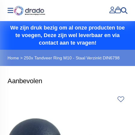
Zoeken
We zijn druk bezig om al onze producten toe
te voegen, Deze zijn wel leverbaar en via
contact aan te vragen!
Home
>
250x Tandveer Ring M10 - Staal Verzinkt DIN6798
Aanbevolen