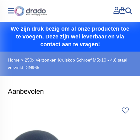
Zoeken
We zijn druk bezig om al onze producten toe
te voegen, Deze zijn wel leverbaar en via
contact aan te vragen!
Home
>
250x Verzonken Kruiskop Schroef M5x10 - 4,8 staal
verzinkt DIN965
Aanbevolen