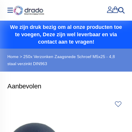
Zoeken
We zijn druk bezig om al onze producten toe
te voegen, Deze zijn wel leverbaar en via
contact aan te vragen!
Home
>
250x Verzonken Zaagsnede Schroef M5x25 - 4,8
staal verzinkt DIN963
Aanbevolen