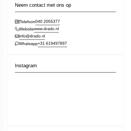
Neem contact met ons op
040 2055377
Telefoon
www.drado.nl
Website
info@drado.nl
+31 619497897
Whatsapp
Instagram