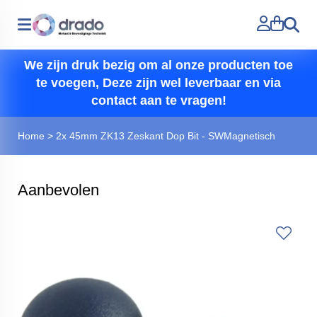
Zoeken
We zijn druk bezig om al onze producten toe
te voegen, Deze zijn wel leverbaar en via
contact aan te vragen!
Home
>
2x 45mm ZK13 Zeskant Dop Bit - SWMagnetisch
Aanbevolen