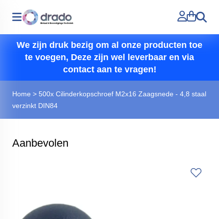
Zoeken
We zijn druk bezig om al onze producten toe
te voegen, Deze zijn wel leverbaar en via
contact aan te vragen!
Home
>
500x Cilinderkopschroef M2x16 Zaagsnede - 4,8 staal
verzinkt DIN84
Aanbevolen