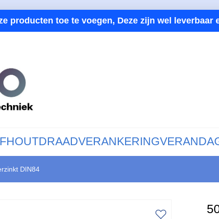
ze producten toe te voegen, Deze zijn wel leverbaar e
F
HOUTDRAAD
VERANKERING
VERANDA
erzinkt DIN84
50