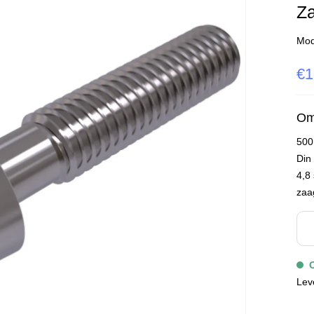
Za
Mod
€1
Om
500
Din
4,8 
zaa
Lev