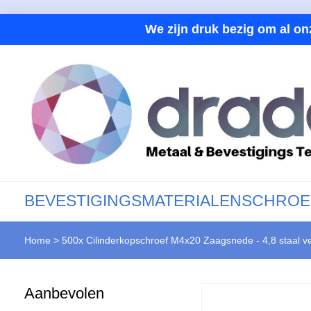
We zijn druk bezig om al on
BEVESTIGINGSMATERIALEN
SCHROE
Home
>
500x Cilinderkopschroef M4x20 Zaagsnede - 4,8 staal v
Aanbevolen