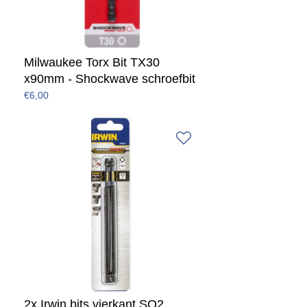
Milwaukee Torx Bit TX30
x90mm - Shockwave schroefbit
€6,00
2x Irwin bits vierkant SQ2