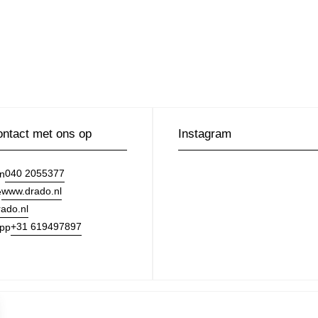
ntact met ons op
Instagram
040 2055377
on
www.drado.nl
e
ado.nl
+31 619497897
pp