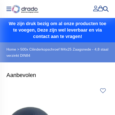
Zoeken
We zijn druk bezig om al onze producten toe
te voegen, Deze zijn wel leverbaar en via
contact aan te vragen!
Home
>
500x Cilinderkopschroef M4x25 Zaagsnede - 4,8 staal
verzinkt DIN84
Aanbevolen