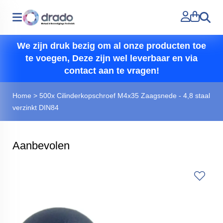
Zoeken
We zijn druk bezig om al onze producten toe
te voegen, Deze zijn wel leverbaar en via
contact aan te vragen!
Home
>
500x Cilinderkopschroef M4x35 Zaagsnede - 4,8 staal
verzinkt DIN84
Aanbevolen