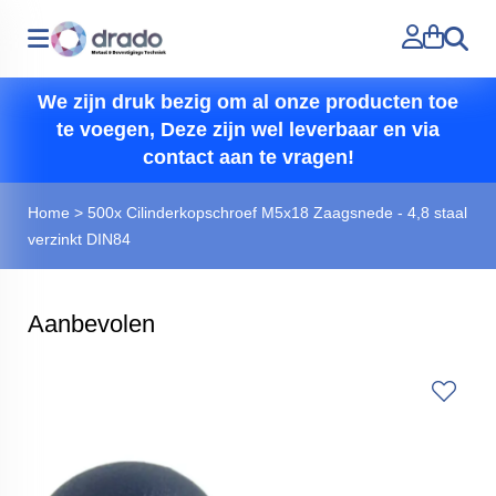
Zoeken
We zijn druk bezig om al onze producten toe
te voegen, Deze zijn wel leverbaar en via
contact aan te vragen!
Home
>
500x Cilinderkopschroef M5x18 Zaagsnede - 4,8 staal
verzinkt DIN84
Aanbevolen