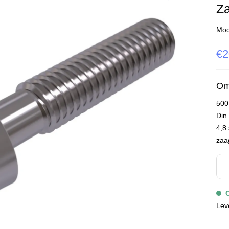
Za
Mod
€2
Om
500
Din
4,8 
zaa
Lev