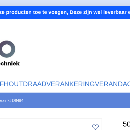
ze producten toe te voegen, Deze zijn wel leverbaar e
F
HOUTDRAAD
VERANKERING
VERANDA
erzinkt DIN84
50