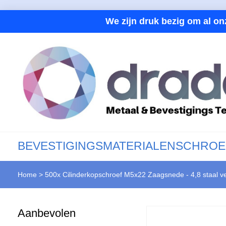
We zijn druk bezig om al on
BEVESTIGINGSMATERIALEN
SCHROE
Home
>
500x Cilinderkopschroef M5x22 Zaagsnede - 4,8 staal v
Aanbevolen