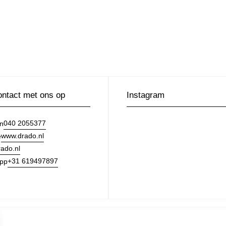
ntact met ons op
Instagram
040 2055377
on
www.drado.nl
e
ado.nl
+31 619497897
pp