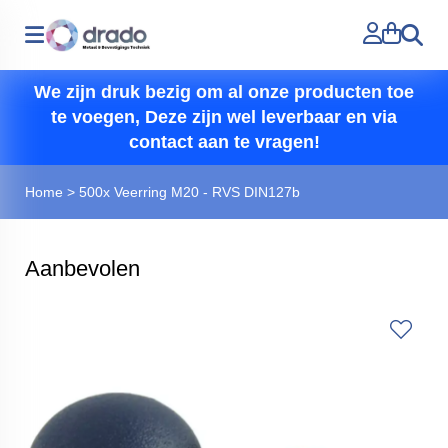
Zoeken
We zijn druk bezig om al onze producten toe
te voegen, Deze zijn wel leverbaar en via
contact aan te vragen!
Home
>
500x Veerring M20 - RVS DIN127b
Aanbevolen