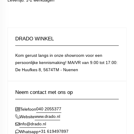
Levertijd: 1-2 werkdagen
DRADO WINKEL
Kom gerust langs in onze showroom voor een
persoonlijke kennismaking! MA/VR van 9.00 tot 17.00:
De Huufkes 8, 5674TM - Nuenen
Neem contact met ons op
040 2055377
Telefoon
www.drado.nl
Website
info@drado.nl
+31 619497897
Whatsapp