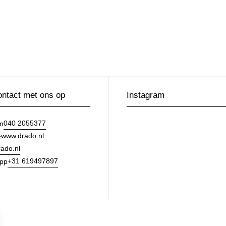
ntact met ons op
Instagram
040 2055377
on
www.drado.nl
e
ado.nl
+31 619497897
pp