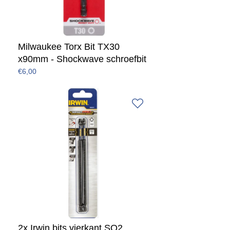
Milwaukee Torx Bit TX30
x90mm - Shockwave schroefbit
€6,00
2x Irwin bits vierkant SQ2