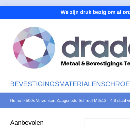
We zijn druk bezig om al on
BEVESTIGINGSMATERIALEN
SCHROE
Home
>
500x Verzonken Zaagsnede Schroef M3x12 - 4,8 staal v
Aanbevolen