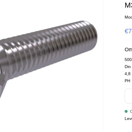
M3
Mod
€7
Om
500
Din
4,8 
PH
Lev