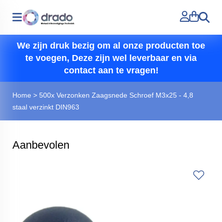
Zoeken
We zijn druk bezig om al onze producten toe
te voegen, Deze zijn wel leverbaar en via
contact aan te vragen!
Home
>
500x Verzonken Zaagsnede Schroef M3x25 - 4,8
staal verzinkt DIN963
Aanbevolen