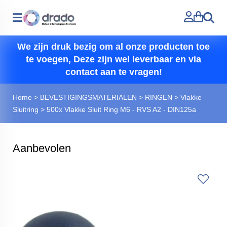
Zoeken
We zijn druk bezig om al onze producten toe
te voegen, Deze zijn wel leverbaar en via
contact aan te vragen!
Home
>
BEVESTIGINGSMATERIALEN
>
RINGEN
>
Vlakke
Sluitring
>
500x Vlakke Sluit Ring M6 - RVS A2 - DIN125a
Aanbevolen