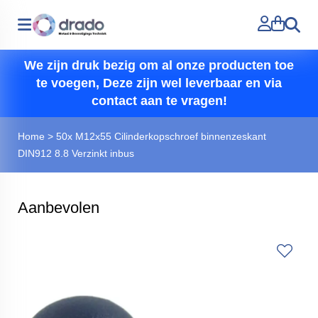
Zoeken
We zijn druk bezig om al onze producten toe
te voegen, Deze zijn wel leverbaar en via
contact aan te vragen!
Home
>
50x M12x55 Cilinderkopschroef binnenzeskant
DIN912 8.8 Verzinkt inbus
Aanbevolen