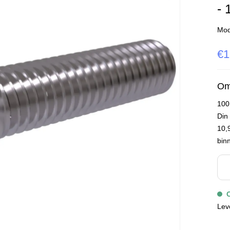
- 
Mod
€1
Om
100
Din
10,9
bin
Lev