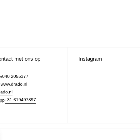
ntact met ons op
Instagram
040 2055377
on
www.drado.nl
e
ado.nl
+31 619497897
pp