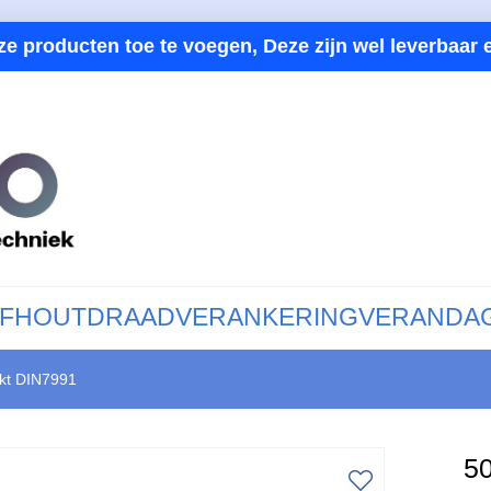
ze producten toe te voegen, Deze zijn wel leverbaar e
F
HOUTDRAAD
VERANKERING
VERANDA
nkt DIN7991
50