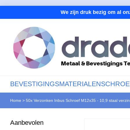
We zijn druk bezig om al on
BEVESTIGINGSMATERIALEN
SCHROE
Home
>
50x Verzonken Inbus Schroef M12x35 - 10,9 staal verzi
Aanbevolen