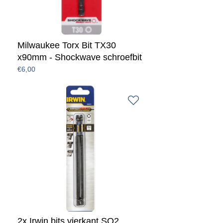
Milwaukee Torx Bit TX30
x90mm - Shockwave schroefbit
€6,00
2x Irwin bits vierkant SQ2