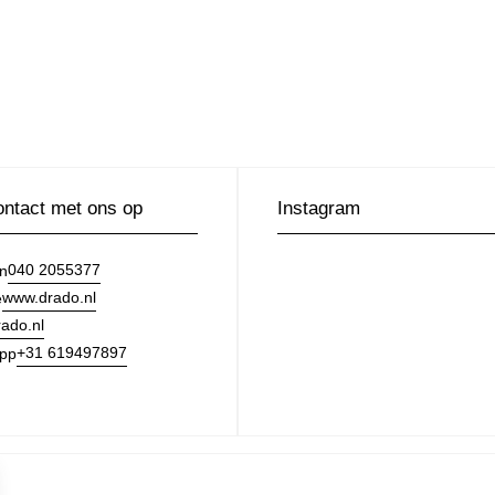
ntact met ons op
Instagram
040 2055377
on
www.drado.nl
e
ado.nl
+31 619497897
pp