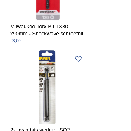
Milwaukee Torx Bit TX30
x90mm - Shockwave schroefbit
€6,00
2x Irwin bits vierkant SQ2