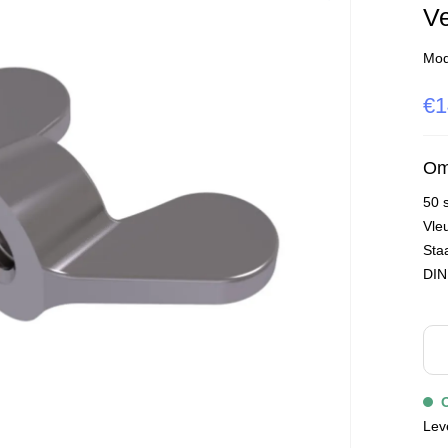
Ve
Mod
€1
Om
50 
Vle
Staa
DIN
Lev