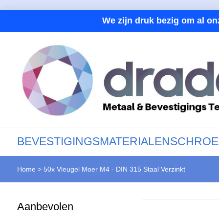
We zijn druk bezig om al on
BEVESTIGINGSMATERIALEN
SCHROE
Home
>
50x Vleugel Moer M4 - DIN 315 Staal Verzinkt
Aanbevolen