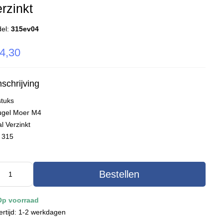
rzinkt
el:
315ev04
4,30
schrijving
stuks
ugel Moer M4
l Verzinkt
 315
Bestellen
Op voorraad
ertijd: 1-2 werkdagen