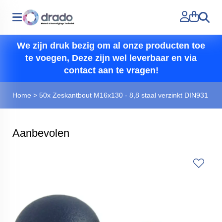
Zoeken
We zijn druk bezig om al onze producten toe
te voegen, Deze zijn wel leverbaar en via
contact aan te vragen!
Home
>
50x Zeskantbout M16x130 - 8,8 staal verzinkt DIN931
Aanbevolen