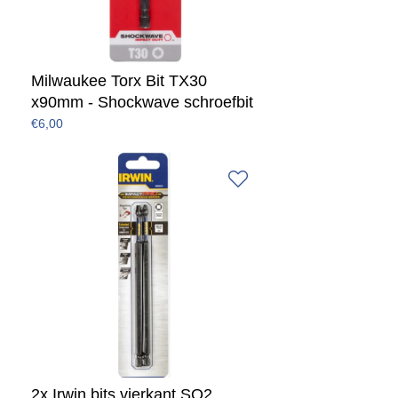
Milwaukee Torx Bit TX30
x90mm - Shockwave schroefbit
€6,00
2x Irwin bits vierkant SQ2