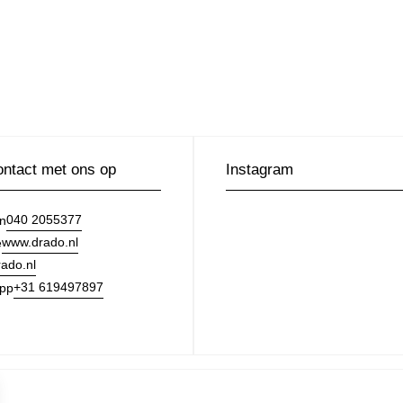
ntact met ons op
Instagram
040 2055377
on
www.drado.nl
e
ado.nl
+31 619497897
pp