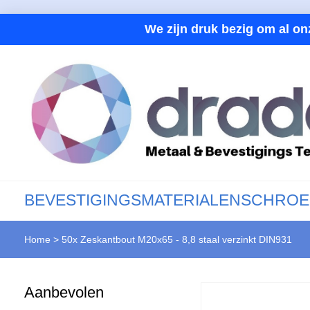
We zijn druk bezig om al on
BEVESTIGINGSMATERIALEN
SCHROE
Home
>
50x Zeskantbout M20x65 - 8,8 staal verzinkt DIN931
Aanbevolen