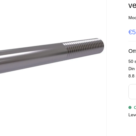
ve
Mod
€5
Om
50 
Din
8.8 
Lev