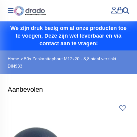
Zoeken
We zijn druk bezig om al onze producten toe
te voegen, Deze zijn wel leverbaar en via
contact aan te vragen!
Home
>
50x Zeskanttapbout M12x20 - 8,8 staal verzinkt
DIN933
Aanbevolen