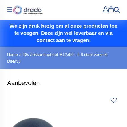
Zoeken
We zijn druk bezig om al onze producten toe
te voegen, Deze zijn wel leverbaar en via
contact aan te vragen!
Home
>
50x Zeskanttapbout M12x50 - 8,8 staal verzinkt
DIN933
Aanbevolen