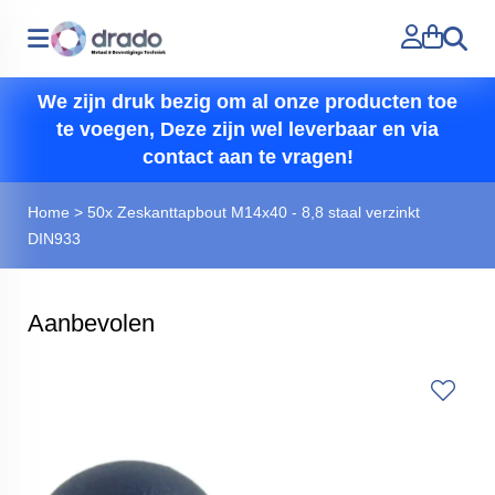
Zoeken
We zijn druk bezig om al onze producten toe
te voegen, Deze zijn wel leverbaar en via
contact aan te vragen!
Home
>
50x Zeskanttapbout M14x40 - 8,8 staal verzinkt
DIN933
Aanbevolen