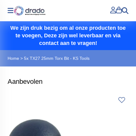
Zoeken
We zijn druk bezig om al onze producten toe
te voegen, Deze zijn wel leverbaar en via
contact aan te vragen!
Home
>
5x TX27 25mm Torx Bit - KS Tools
Aanbevolen