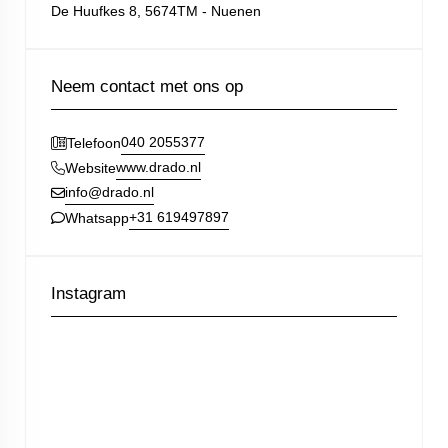
De Huufkes 8, 5674TM - Nuenen
Neem contact met ons op
040 2055377
Telefoon
www.drado.nl
Website
info@drado.nl
+31 619497897
Whatsapp
Instagram