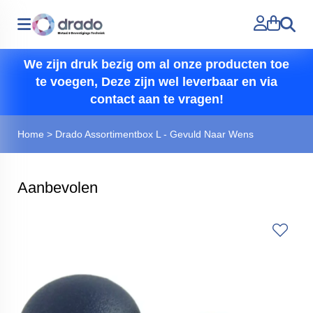
Zoeken
We zijn druk bezig om al onze producten toe
te voegen, Deze zijn wel leverbaar en via
contact aan te vragen!
Home
>
Drado Assortimentbox L - Gevuld Naar Wens
Aanbevolen