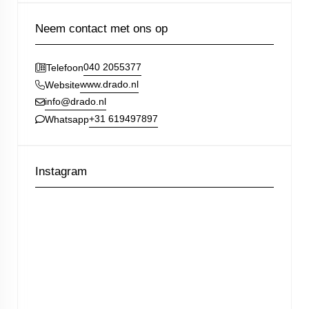
Neem contact met ons op
040 2055377
Telefoon
www.drado.nl
Website
info@drado.nl
+31 619497897
Whatsapp
Instagram